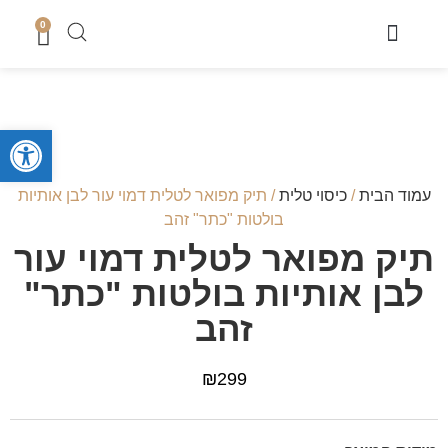
0
מוצרי שבת
כיסוי טלית
מארזי קדושה לגבר
מארזים לחתן
סטים לחאלקה וברית
קופות צדקה
סטים לבר מצווה
מגשים לחלה
נמכר בחנות
מעמדים לברכונים + ברכונים
סידורים ותהילים
מזכרות לארועים
ספרי תורה והפטרות
טליתות מעוצבות
מוצרי בית כנסת ושטנדרים
פתח סרגל
עמוד הבית
/
כיסוי טלית
/ תיק מפואר לטלית דמוי עור לבן אותיות
בולטות "כתר" זהב
תיק מפואר לטלית דמוי עור
לבן אותיות בולטות "כתר"
זהב
₪
299