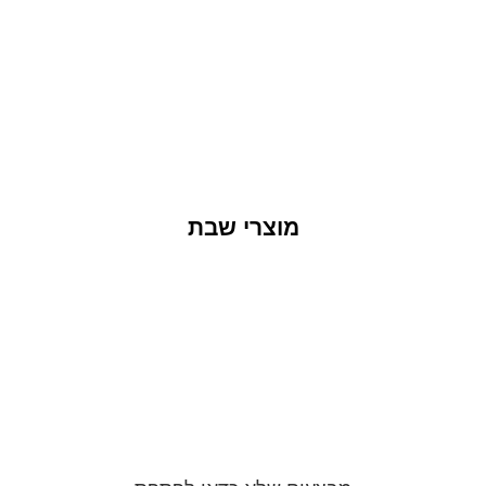
סטים
לחלאקה
טליתות
וברית
מוצרי שבת