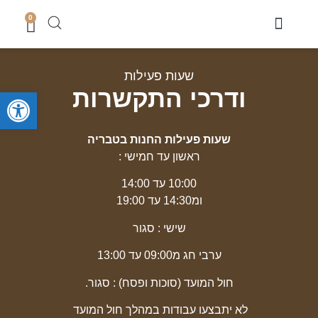
0
מוצרי שבת
כיסוי טלית
מארזי קדושה לגבר
מארזים לחתן
סטים לחאלקה וברית
קופות צדקה
סטים לבר מצווה
מגשים לחלה
נמכר בחנות
מעמדים לברכונים + ברכונים
סידורים ותהילים
מזכרות לארועים
ספרי תורה והפטרות
טליתות מעוצבות
מוצרי בית כנסת ושטנדרים
שעות פעילות
פתח סרגל
ודרכי התקשרות
שעות פעילות החנות בטבריה
ראשון עד חמישי :
10:00 עד 14:00
ומ14:30 עד 19:00
שישי : סגור
ערבי חג מ09:00 עד 13:00
חול המועד (סוכות ופסח) : סגור.
לא יתבצעו עבודות במהלך חול המועד