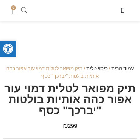
0
מוצרי שבת
כיסוי טלית
מארזי קדושה לגבר
מארזים לחתן
סטים לחאלקה וברית
קופות צדקה
סטים לבר מצווה
מגשים לחלה
נמכר בחנות
מעמדים לברכונים + ברכונים
סידורים ותהילים
מזכרות לארועים
ספרי תורה והפטרות
טליתות מעוצבות
מוצרי בית כנסת ושטנדרים
פתח סרגל
עמוד הבית
/
כיסוי טלית
/ תיק מפואר לטלית דמוי עור אפור כהה
אותיות בולטות "יברכך" כסף
תיק מפואר לטלית דמוי עור
אפור כהה אותיות בולטות
"יברכך" כסף
₪
299