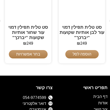
סט טלית תפילין דמוי
סט טלית תפילין דמוי
עור לבן אותיות שקועות
עור שחור אותיות
"יברכך"
שקועות "יברכך"
₪
249
₪
249
הוספה לסל
בחר אפשרויות
תפריט ראשי
צרו קשר
דף הבית
054-9774599
אודות
דואר אלקטרוני
צור קשר
אינסטגרם