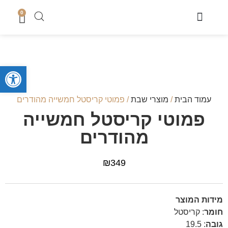
0
מוצרי שבת
כיסוי טלית
מארזי קדושה לגבר
מארזים לחתן
סטים לחאלקה וברית
קופות צדקה
סטים לבר מצווה
מגשים לחלה
נמכר בחנות
מעמדים לברכונים + ברכונים
סידורים ותהילים
מזכרות לארועים
ספרי תורה והפטרות
טליתות מעוצבות
מוצרי בית כנסת ושטנדרים
פתח סרגל
עמוד הבית
/
מוצרי שבת
/ פמוטי קריסטל חמשייה מהודרים
פמוטי קריסטל חמשייה
מהודרים
₪
349
מידות המוצר
חומר
:
קריסטל
גובה
: 19.5