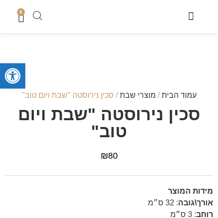
0
מוצרי שבת
כיסוי טלית
מארזי קדושה לגבר
מארזים לחתן
סטים לחאלקה וברית
קופות צדקה
סטים לבר מצווה
מגשים לחלה
נמכר בחנות
מעמדים לברכונים + ברכונים
סידורים ותהילים
מזכרות לארועים
ספרי תורה והפטרות
טליתות מעוצבות
מוצרי בית כנסת ושטנדרים
פתח סרגל
עמוד הבית
/
מוצרי שבת
/ סכין נירוסטה "שבת ויום טוב"
סכין נירוסטה "שבת ויום
טוב"
₪
80
מידות המוצר
אורך\גובה
:
32 ס״מ
רוחב
:
3 ס״מ