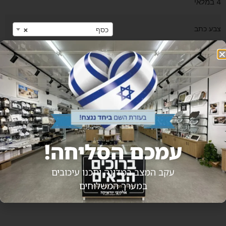
4 במלאי
צבע כתב
כסף
×
מה להטביע על הסידור?
עלות הטבעת שם 10₪
הוספה לסל
קנה עכשיו
עמכם הסליחה!
עקב המצב במדינה יתכנו עיכובים
מבצעים שלא כדאי לפספס
במערך המשלוחים
הכי נמכרים באתר