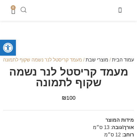
0
מוצרי שבת
כיסוי טלית
מארזי קדושה לגבר
מארזים לחתן
סטים לחאלקה וברית
קופות צדקה
סטים לבר מצווה
מגשים לחלה
נמכר בחנות
מעמדים לברכונים + ברכונים
סידורים ותהילים
מזכרות לארועים
ספרי תורה והפטרות
טליתות מעוצבות
מוצרי בית כנסת ושטנדרים
פתח סרגל
עמוד הבית
/
מוצרי שבת
/ מעמד קריסטל לנר נשמה שקוף לתמונה
מעמד קריסטל לנר נשמה
שקוף לתמונה
₪
100
מידות המוצר
אורך\גובה
:
13 ס״מ
רוחב
:
12 ס״מ