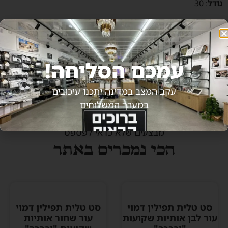
גודל
:
30
4 במלאי
הוספה לסל
קנה עכשיו
עמכם הסליחה!
עקב המצב במדינה יתכנו עיכובים
במערך המשלוחים
מבצעים שלא כדאי לפספס
הכי נמכרים באתר
סט טלית תפילין דמוי
סט טלית תפילין דמוי
עור לבן אותיות שקועות
עור שחור אותיות