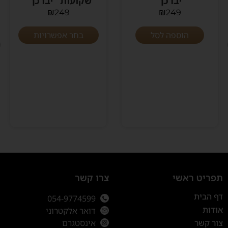
"יברכך"
שקועות "יברכך"
₪
249
₪
249
הוספה לסל
בחר אפשרויות
תפריט ראשי
צרו קשר
דף הבית
054-9774599
אודות
דואר אלקטרוני
צור קשר
אינסטגרם