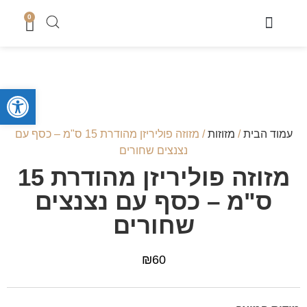
0
מוצרי שבת
כיסוי טלית
מארזי קדושה לגבר
מארזים לחתן
סטים לחאלקה וברית
קופות צדקה
סטים לבר מצווה
מגשים לחלה
נמכר בחנות
מעמדים לברכונים + ברכונים
סידורים ותהילים
מזכרות לארועים
ספרי תורה והפטרות
טליתות מעוצבות
מוצרי בית כנסת ושטנדרים
פתח סרגל
עמוד הבית
/
מזוזות
/ מזוזה פוליריזן מהודרת 15 ס"מ – כסף עם
נצנצים שחורים
מזוזה פוליריזן מהודרת 15
ס"מ – כסף עם נצנצים
שחורים
₪
60