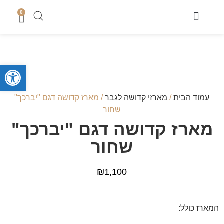
0
מוצרי שבת
כיסוי טלית
מארזי קדושה לגבר
מארזים לחתן
סטים לחאלקה וברית
קופות צדקה
סטים לבר מצווה
מגשים לחלה
נמכר בחנות
מעמדים לברכונים + ברכונים
סידורים ותהילים
מזכרות לארועים
ספרי תורה והפטרות
טליתות מעוצבות
מוצרי בית כנסת ושטנדרים
פתח סרגל
עמוד הבית
/
מארזי קדושה לגבר
/ מארז קדושה דגם "יברכך"
שחור
מארז קדושה דגם "יברכך"
שחור
₪
1,100
המארז כולל: