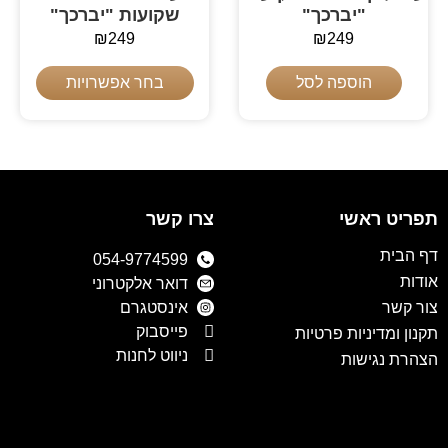
"יברכך"
שקועות "יברכך"
₪
249
₪
249
הוספה לסל
בחר אפשרויות
תפריט ראשי
צרו קשר
דף הבית
054-9774599
אודות
דואר אלקטרוני
צור קשר
אינסטגרם
פייסבוק
תקנון ומדיניות פרטיות
ניווט לחנות
הצהרת נגישות