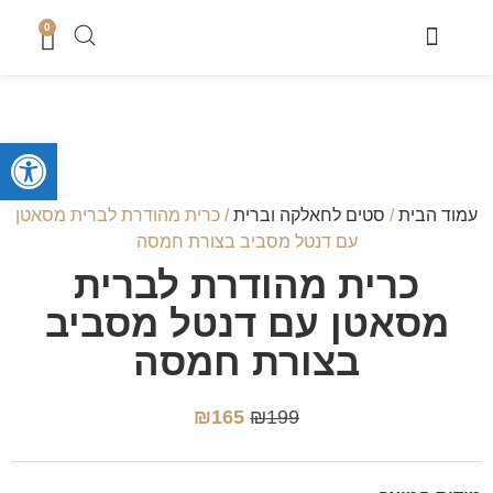
0
מוצרי שבת
כיסוי טלית
מארזי קדושה לגבר
מארזים לחתן
סטים לחאלקה וברית
קופות צדקה
סטים לבר מצווה
מגשים לחלה
נמכר בחנות
מעמדים לברכונים + ברכונים
סידורים ותהילים
מזכרות לארועים
ספרי תורה והפטרות
טליתות מעוצבות
מוצרי בית כנסת ושטנדרים
פתח סרגל
עמוד הבית
/
סטים לחאלקה וברית
/ כרית מהודרת לברית מסאטן
עם דנטל מסביב בצורת חמסה
כרית מהודרת לברית
מסאטן עם דנטל מסביב
בצורת חמסה
₪
165
₪
199