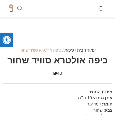
0
מוצרי שבת
כיסוי טלית
מארזי קדושה לגבר
מארזים לחתן
סטים לחאלקה וברית
קופות צדקה
סטים לבר מצווה
מגשים לחלה
נמכר בחנות
מעמדים לברכונים + ברכונים
סידורים ותהילים
מזכרות לארועים
ספרי תורה והפטרות
טליתות מעוצבות
מוצרי בית כנסת ושטנדרים
פתח סרגל
עמוד הבית
/
כיפות
/ כיפה אולטרא סוויד שחור
כיפה אולטרא סוויד שחור
₪
40
מידות המוצר
אורך\גובה
:
19 ס״מ
חומר
:
דמוי עור
צבע
:
שחור