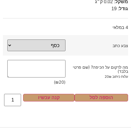
משקל
:
0.02 ק״ג
גודל
:
19
4 במלאי
צבע כתב
מה לרקום על הכיפה? (שם פרטי
בלבד)
עלות כיתוב 20₪
)
₪
20
(
הוספה לסל
קנה עכשיו