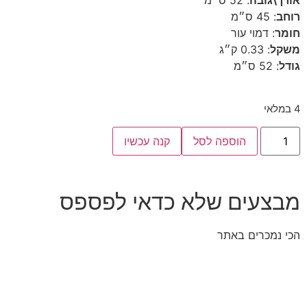
אורך\גובה
:
52 ס״מ
רוחב
:
45 ס״מ
חומר
:
דמוי עור
משקל
:
0.33 ק״ג
גודל
:
52 ס״מ
4 במלאי
הוספה לסל
קנה עכשיו
מבצעים שלא כדאי לפספס
הכי נמכרים באתר