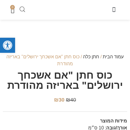
0
מוצרי שבת
כיסוי טלית
מארזי קדושה לגבר
מארזים לחתן
סטים לחאלקה וברית
קופות צדקה
סטים לבר מצווה
מגשים לחלה
נמכר בחנות
מעמדים לברכונים + ברכונים
סידורים ותהילים
מזכרות לארועים
ספרי תורה והפטרות
טליתות מעוצבות
מוצרי בית כנסת ושטנדרים
פתח סרגל
עמוד הבית
/
חתן כלה
/ כוס חתן "אם אשכחך ירושלים" באריזה
מהודרת
כוס חתן "אם אשכחך
ירושלים" באריזה מהודרת
₪
30
₪
40
מידות המוצר
אורך\גובה
:
10 ס״מ