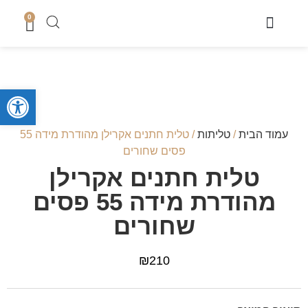
0
מוצרי שבת
כיסוי טלית
מארזי קדושה לגבר
מארזים לחתן
סטים לחאלקה וברית
קופות צדקה
סטים לבר מצווה
מגשים לחלה
נמכר בחנות
מעמדים לברכונים + ברכונים
סידורים ותהילים
מזכרות לארועים
ספרי תורה והפטרות
טליתות מעוצבות
מוצרי בית כנסת ושטנדרים
פתח סרגל
עמוד הבית
/
טליתות
/ טלית חתנים אקרילן מהודרת מידה 55
פסים שחורים
טלית חתנים אקרילן
מהודרת מידה 55 פסים
שחורים
₪
210