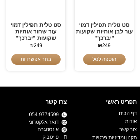
סט טלית תפילין דמוי
סט טלית תפילין דמוי
עור לבן אותיות שקועות
עור שחור אותיות
"יברכך"
שקועות "יברכך"
₪
249
₪
249
הוספה לסל
בחר אפשרויות
תפריט ראשי
צרו קשר
דף הבית
054-9774599
אודות
דואר אלקטרוני
צור קשר
אינסטגרם
פייסבוק
תקנון ומדיניות פרטיות