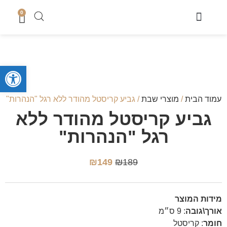
0
מוצרי שבת
כיסוי טלית
מארזי קדושה לגבר
מארזים לחתן
סטים לחאלקה וברית
קופות צדקה
סטים לבר מצווה
מגשים לחלה
נמכר בחנות
מעמדים לברכונים + ברכונים
סידורים ותהילים
מזכרות לארועים
ספרי תורה והפטרות
טליתות מעוצבות
מוצרי בית כנסת ושטנדרים
פתח סרגל
עמוד הבית
/
מוצרי שבת
/ גביע קריסטל מהודר ללא רגל "הנהרות"
גביע קריסטל מהודר ללא
רגל "הנהרות"
₪
149
₪
189
מידות המוצר
אורך\גובה
:
9 ס״מ
חומר
:
קריסטל