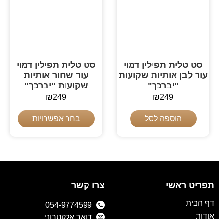
סט טלית תפילין דמוי
סט טלית תפילין דמוי
עור לבן אותיות שקועות
עור שחור אותיות
"יברכך"
שקועות "יברכך"
₪
249
₪
249
הוספה לסל
בחר אפשרויות
תפריט ראשי
צרו קשר
דף הבית
054-9774599
אודות
דואר אלקטרוני