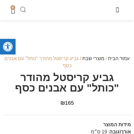
0
מוצרי שבת
כיסוי טלית
מארזי קדושה לגבר
מארזים לחתן
סטים לחאלקה וברית
קופות צדקה
סטים לבר מצווה
מגשים לחלה
נמכר בחנות
מעמדים לברכונים + ברכונים
סידורים ותהילים
מזכרות לארועים
ספרי תורה והפטרות
טליתות מעוצבות
מוצרי בית כנסת ושטנדרים
פתח סרגל
עמוד הבית
/
מוצרי שבת
/ גביע קריסטל מהודר "כותל" עם אבנים
כסף
גביע קריסטל מהודר
"כותל" עם אבנים כסף
₪
165
מידות המוצר
אורך\גובה
:
19 ס״מ