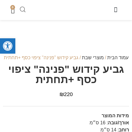
0
מוצרי שבת
כיסוי טלית
מארזי קדושה לגבר
מארזים לחתן
סטים לחאלקה וברית
קופות צדקה
סטים לבר מצווה
מגשים לחלה
נמכר בחנות
מעמדים לברכונים + ברכונים
סידורים ותהילים
מזכרות לארועים
ספרי תורה והפטרות
טליתות מעוצבות
מוצרי בית כנסת ושטנדרים
פתח סרגל
עמוד הבית
/
מוצרי שבת
/ גביע קידוש "פנינה" ציפוי כסף +תחתית
גביע קידוש "פנינה" ציפוי
כסף +תחתית
₪
220
מידות המוצר
אורך\גובה
:
16 ס״מ
רוחב
:
14 ס״מ