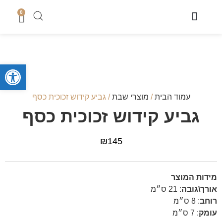
0
מוצרי שבת
כיסוי טלית
מארזי קדושה לגבר
מארזים לחתן
סטים לחאלקה וברית
קופות צדקה
סטים לבר מצווה
מגשים לחלה
נמכר בחנות
מעמדים לברכונים + ברכונים
סידורים ותהילים
מזכרות לארועים
ספרי תורה והפטרות
טליתות מעוצבות
מוצרי בית כנסת ושטנדרים
פתח סרגל
עמוד הבית
/
מוצרי שבת
/ גביע קידוש זכוכית כסף
גביע קידוש זכוכית כסף
₪
145
מידות המוצר
אורך\גובה
:
21 ס״מ
רוחב
:
8 ס״מ
עומק
:
7 ס״מ